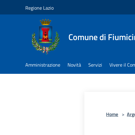
Salta al contenuto principale
Regione Lazio
Comune di Fiumici
Amministrazione
Novità
Servizi
Vivere il C
Home
>
Arg