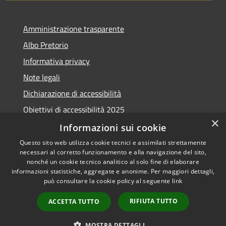
Amministrazione trasparente
Albo Pretorio
Informativa privacy
Note legali
Dichiarazione di accessibilità
Obiettivi di accessibilità 2025
×
Meccanismo di feedback
Informazioni sui cookie
Questo sito web utilizza cookie tecnici e assimilati strettamente
necessari al corretto funzionamento e alla navigazione del sito,
nonché un cookie tecnico analitico al solo fine di elaborare
informazioni statistiche, aggregate e anonime. Per maggiori dettagli,
RSS
Copyright © 2026 • Comune di
può consultare la cookie policy al seguente
link
Accessibilità
Fiumicino • Powered by
Privacy
Municipium
Accesso
•
RIFIUTA TUTTO
ACCETTA TUTTO
Cookie
redazione
Mappa del sito
MOSTRA DETTAGLI