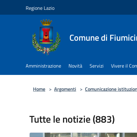
Salta al contenuto principale
Regione Lazio
Comune di Fiumici
Amministrazione
Novità
Servizi
Vivere il C
Home
>
Argomenti
>
Comunicazione istituzio
Tutte le notizie (883)