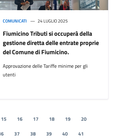
COMUNICATI
24 LUGLIO 2025
Fiumicino Tributi si occuperà della
gestione diretta delle entrate proprie
del Comune di Fiumicino.
Approvazione delle Tariffe minime per gli
utenti
15
16
17
18
19
20
36
37
38
39
40
41