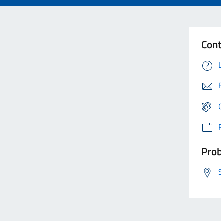
Cont
Prob