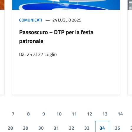
COMUNICATI
24 LUGLIO 2025
Passoscuro – DTP per la festa
patronale
Dal 25 al 27 Luglio
7
8
9
10
11
12
13
14
28
29
30
31
32
33
34
35