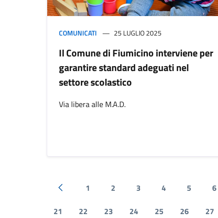
COMUNICATI
25 LUGLIO 2025
Il Comune di Fiumicino interviene per
garantire standard adeguati nel
settore scolastico
Via libera alle M.A.D.
1
2
3
4
5
6
Pagina precedente
21
22
23
24
25
26
27