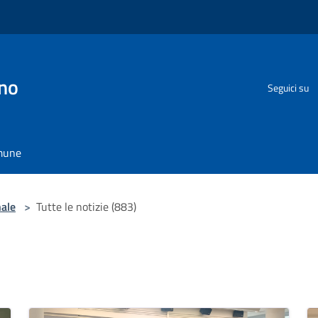
no
Seguici su
omune
nale
>
Tutte le notizie (883)