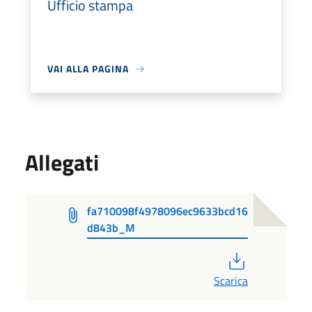
Ufficio stampa
VAI ALLA PAGINA
Allegati
fa710098f4978096ec9633bcd16
d843b_M
PDF
Scarica