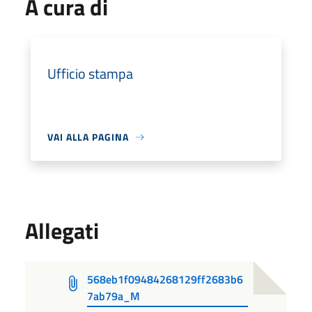
A cura di
Ufficio stampa
VAI ALLA PAGINA
Allegati
568eb1f09484268129ff2683b6
7ab79a_M