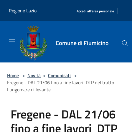
Salta al contenuto principale
|
Regione Lazio
Accedi all'area personale
Comune di Fiumicino
Home
>
Novità
>
Comunicati
>
Fregene - DAL 21/06 fino a fine lavori DTP nel tratto
Lungomare di levante
Fregene - DAL 21/06
fino a fine lavori DTP