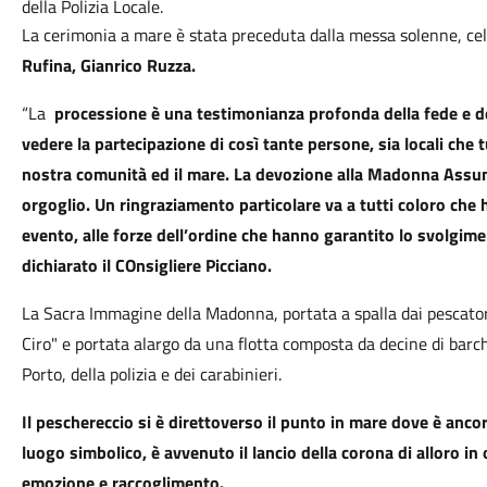
della Polizia Locale.
La cerimonia a mare è stata preceduta dalla messa solenne, ce
Rufina, Gianrico Ruzza.
“La
processione è una testimonianza profonda della fede e del
vedere la partecipazione di così tante persone, sia locali che tu
nostra comunità ed il mare. La devozione alla Madonna Assu
orgoglio. Un ringraziamento particolare va a tutti coloro che
evento, alle forze dell’ordine che hanno garantito lo svolgime
dichiarato il COnsigliere Picciano.
La Sacra Immagine della Madonna, portata a spalla dai pescato
Ciro" e portata alargo da una flotta composta da decine di barc
Porto, della polizia e dei carabinieri.
Il peschereccio si è direttoverso il punto in mare dove è an
luogo simbolico, è avvenuto il lancio della corona di alloro 
emozione e raccoglimento.