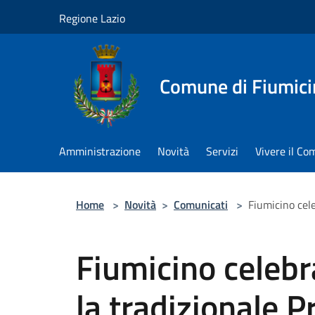
Salta al contenuto principale
Regione Lazio
Comune di Fiumici
Amministrazione
Novità
Servizi
Vivere il C
Home
>
Novità
>
Comunicati
>
Fiumicino cele
Fiumicino celebr
la tradizionale 