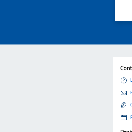
Cont
Prob