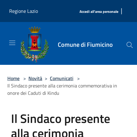
Salta al contenuto principale
|
Regione Lazio
Accedi all'area personale
Comune di Fiumicino
Home
>
Novità
>
Comunicati
>
Il Sindaco presente alla cerimonia commemorativa in
onore dei Caduti di Kindu
Il Sindaco presente
alla cerimonia