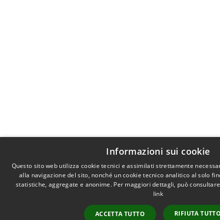
Informazioni sui cookie
Questo sito web utilizza cookie tecnici e assimilati strettamente necessa
alla navigazione del sito, nonché un cookie tecnico analitico al solo fi
statistiche, aggregate e anonime. Per maggiori dettagli, può consultare
link
RIFIUTA TUTT
ACCETTA TUTTO