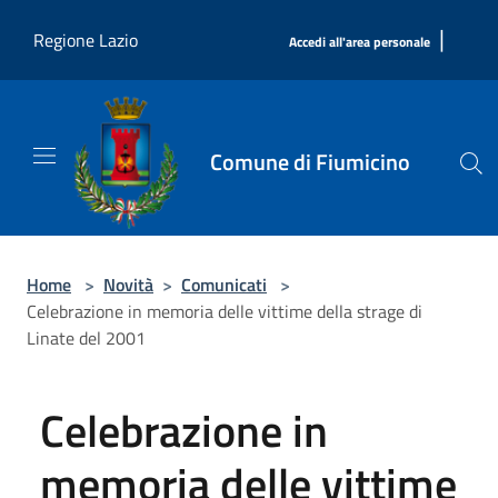
Salta al contenuto principale
|
Regione Lazio
Accedi all'area personale
Comune di Fiumicino
Home
>
Novità
>
Comunicati
>
Celebrazione in memoria delle vittime della strage di
Linate del 2001
Celebrazione in
memoria delle vittime