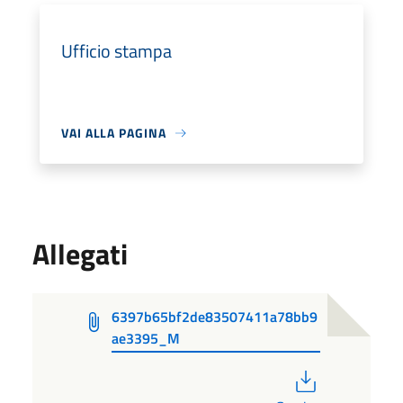
Ufficio stampa
VAI ALLA PAGINA
Allegati
6397b65bf2de83507411a78bb9
ae3395_M
PDF