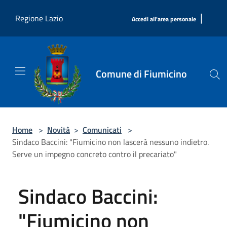
Salta al contenuto principale
|
Regione Lazio
Accedi all'area personale
Comune di Fiumicino
Home
>
Novità
>
Comunicati
>
Sindaco Baccini: "Fiumicino non lascerà nessuno indietro.
Serve un impegno concreto contro il precariato"
Sindaco Baccini:
"Fiumicino non