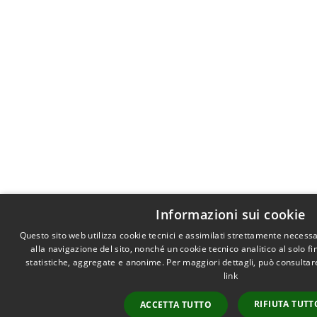
Informazioni sui cookie
Questo sito web utilizza cookie tecnici e assimilati strettamente necess
alla navigazione del sito, nonché un cookie tecnico analitico al solo f
statistiche, aggregate e anonime. Per maggiori dettagli, può consultare
link
RIFIUTA TUTT
ACCETTA TUTTO