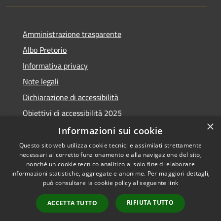
Amministrazione trasparente
Albo Pretorio
Informativa privacy
Note legali
Dichiarazione di accessibilità
Obiettivi di accessibilità 2025
×
Meccanismo di feedback
Informazioni sui cookie
Questo sito web utilizza cookie tecnici e assimilati strettamente
necessari al corretto funzionamento e alla navigazione del sito,
nonché un cookie tecnico analitico al solo fine di elaborare
informazioni statistiche, aggregate e anonime. Per maggiori dettagli,
RSS
Copyright © 2026 • Comune di
può consultare la cookie policy al seguente
link
Accessibilità
Fiumicino • Powered by
Privacy
Municipium
Accesso
•
RIFIUTA TUTTO
ACCETTA TUTTO
Cookie
redazione