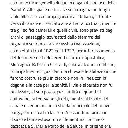
con un edificio gemello di quello doganale, ad uso della
"sanità". Alle spalle delle case si immagina un lungo
viale alberato, con ampi giardini all'italiana, il fronte
verso il canale è riservato alle attività portuali, mentre
tra gli edifici camerali e quelli civili, sono previsti degli
archi di passaggio, sovrastati dallo stemma del
regnante sovrano. La successiva realizzazione,
completata tra il 1823 ed il 1827, per interessamento
del Tesoriere della Reverenda Camera Apostolica,
Monsignor Belisario Cristaldi, subirà alcune modifiche,
principalmente riguardanti la chiesa e le abitazioni che
furono costruite più in dietro e non in linea con la
dogana e la casa per la sanità. Il viale alberato non fu
realizzato, al suo posto, per l'utilità di quanti vi
abitavano, si tenevano gli orti, mentre il fronte del
canale divenne anche la strada principale del nuovo
borgo, sorto così tra la torre Alessandrina ormai in
disuso e la maestosa torre Clementina. La chiesa
dedicata a S. Maria Porto della Salute, in origine era