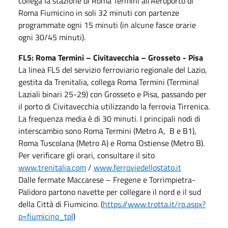
collega la stazione di Roma Termini all’Aeroporto di
Roma Fiumicino in soli 32 minuti con partenze
programmate ogni 15 minuti (in alcune fasce orarie
ogni 30/45 minuti).
FL5: Roma Termini – Civitavecchia – Grosseto - Pisa
La linea FL5 del servizio ferroviario regionale del Lazio,
gestita da Trenitalia, collega Roma Termini (Terminal
Laziali binari 25-29) con Grosseto e Pisa, passando per
il porto di Civitavecchia utilizzando la ferrovia Tirrenica.
La frequenza media è di 30 minuti. I principali nodi di
interscambio sono Roma Termini (Metro A, B e B1),
Roma Tuscolana (Metro A) e Roma Ostiense (Metro B).
Per verificare gli orari, consultare il sito
www.trenitalia.com
/
www.ferroviedellostato.it
Dalle fermate Maccarese – Fregene e Torrimpietra-
Palidoro partono navette per collegare il nord e il sud
della Città di Fiumicino. (
https://www.trotta.it/rp.aspx?
p=fiumicino_tpl
)