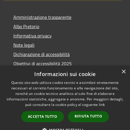
Amministrazione trasparente
Albo Pretorio
Informativa privacy
Note legali
Dichiarazione di accessibilità
Obiettivi di accessibilità 2025
×
Meccanismo di feedback
Informazioni sui cookie
Questo sito web utilizza cookie tecnici e assimilati strettamente
necessari al corretto funzionamento e alla navigazione del sito,
nonché un cookie tecnico analitico al solo fine di elaborare
informazioni statistiche, aggregate e anonime. Per maggiori dettagli,
RSS
Copyright © 2026 • Comune di
può consultare la cookie policy al seguente
link
Accessibilità
Fiumicino • Powered by
Privacy
Municipium
Accesso
•
RIFIUTA TUTTO
ACCETTA TUTTO
Cookie
redazione
Mappa del sito