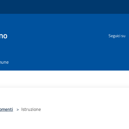
no
Seguici su
omune
omenti
>
Istruzione