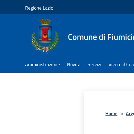
Salta al contenuto principale
Regione Lazio
Comune di Fiumici
Amministrazione
Novità
Servizi
Vivere il C
Home
>
Arg