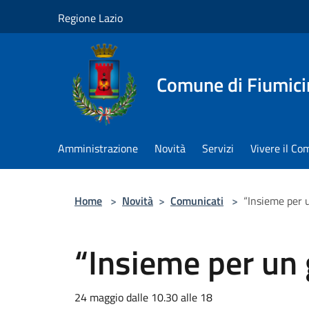
Salta al contenuto principale
Regione Lazio
Comune di Fiumici
Amministrazione
Novità
Servizi
Vivere il C
Home
>
Novità
>
Comunicati
>
“Insieme per 
“Insieme per un 
24 maggio dalle 10.30 alle 18