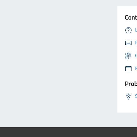
Cont
Prob