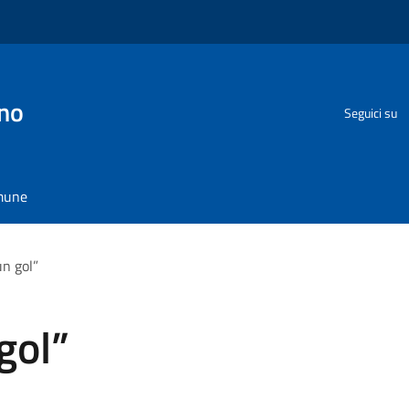
no
Seguici su
omune
un gol”
gol”