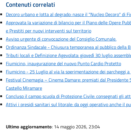
Contenuti correlati
Decoro urbano e lotta al degrado: nasce il "Nucleo Decoro" di F
Approvata la variazione di bilancio per il Piano delle Opere Pubb
e Prestiti per nuovi interventi sul territorio
Avviso urgente di convocazione del Consiglio Comunale.
Ordinanza Sindacale - Chiusura temporanea al pubblico della B
Tributi locali e Definizione Agevolata: giovedì 30 luglio assemb
Fiumicino, inaugurazione del nuovo Punto Cardio Protetto
Fiumicino - 25 Luglio al via la sperimentazione dei parcheggi 
Festival Cinemagia – Cinema Damare: premiati dal Presidente S
Castello Miramare
Concluso il campo scuola di Protezione Civile: consegnati gli att
Attivi i presidi sanitari sul litorale: da oggi operativo anche il 
Ultimo aggiornamento
: 14 maggio 2026, 23:04