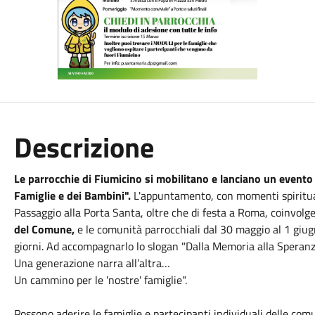
Descrizione
Le parrocchie di Fiumicino si mobilitano e lanciano un evento 
Famiglie e dei Bambini".
L'appuntamento, con momenti spirituali
Passaggio alla Porta Santa, oltre che di festa a Roma, coinvolg
del Comune,
e le comunità parrocchiali dal 30
maggio
al 1 giug
giorni. Ad accompagnarlo lo slogan "Dalla Memoria alla Speran
Una generazione narra all’altra…
Un cammino per le 'nostre' famiglie".
Possono aderire le famiglie e partecipanti individuali delle comu