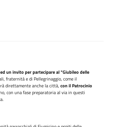
ed un invito per partecipare al "Giubileo delle
, fraternità e di Pellegrinaggio, come il
erà direttamente anche la città,
con il Patrocinio
no, con una fase preparatoria al via in questi
za.
nità parrocchiali di Fiumicino e ospiti delle