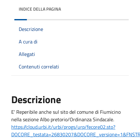
INDICE DELLA PAGINA
Descrizione
A cura di
Allegati
Contenuti correlati
Descrizione
E' Reperibile anche sul sito del comune di Fiumicino
nella sezione Albo pretorio/Ordinanza Sindacale.
https://cloud.urbi.it/urbi/progs/urp/fecore02.sto?
DOCORE_testata=26830207&DOCORE_versione=1&FNST