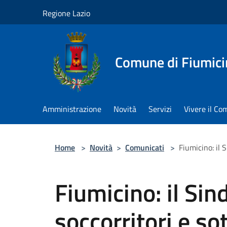
Salta al contenuto principale
Regione Lazio
Comune di Fiumici
Amministrazione
Novità
Servizi
Vivere il C
Home
>
Novità
>
Comunicati
>
Fiumicino: il 
Fiumicino: il Sin
soccorritori e so