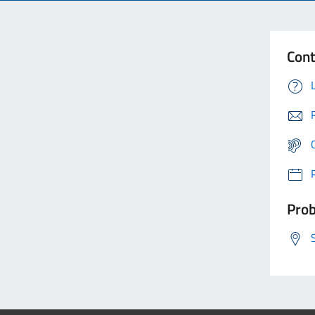
Cont
Prob