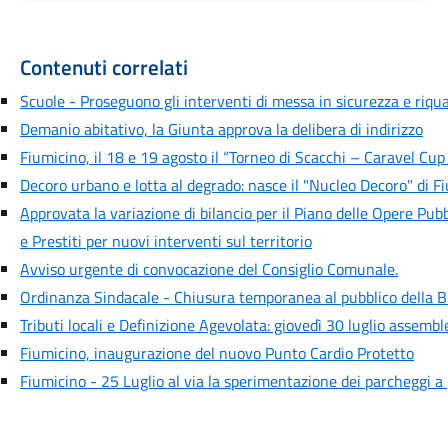
Contenuti correlati
Scuole - Proseguono gli interventi di messa in sicurezza e riquali
Demanio abitativo, la Giunta approva la delibera di indirizzo
Fiumicino, il 18 e 19 agosto il “Torneo di Scacchi – Caravel Cup
Decoro urbano e lotta al degrado: nasce il "Nucleo Decoro" di F
Approvata la variazione di bilancio per il Piano delle Opere Pubb
e Prestiti per nuovi interventi sul territorio
Avviso urgente di convocazione del Consiglio Comunale.
Ordinanza Sindacale - Chiusura temporanea al pubblico della B
Tributi locali e Definizione Agevolata: giovedì 30 luglio assemb
Fiumicino, inaugurazione del nuovo Punto Cardio Protetto
Fiumicino - 25 Luglio al via la sperimentazione dei parcheggi 