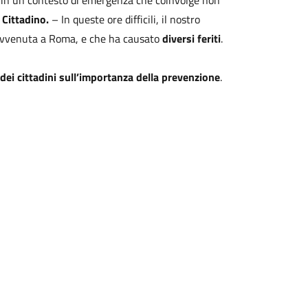
i, in un contesto di emergenza che coinvolge non
 Cittadino.
– In queste ore difficili, il nostro
e avvenuta a Roma, e che ha causato
diversi feriti
.
 dei cittadini sull’importanza della prevenzione
.