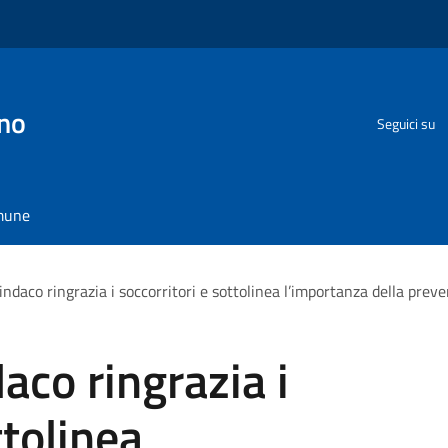
no
Seguici su
omune
Sindaco ringrazia i soccorritori e sottolinea l’importanza della prev
daco ringrazia i
ttolinea