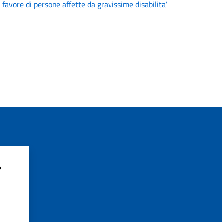
 favore di persone affette da gravissime disabilita’
?