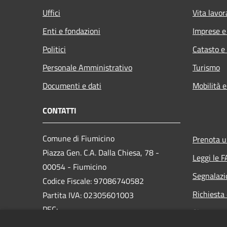
Uffici
Vita lavor
Enti e fondazioni
Imprese 
Politici
Catasto e
Personale Amministrativo
Turismo
Documenti e dati
Mobilità e
CONTATTI
Comune di Fiumicino
Prenota 
Piazza Gen. C.A. Dalla Chiesa, 78 -
Leggi le 
00054 - Fiumicino
Segnalazi
Codice Fiscale: 97086740582
Richiesta 
Partita IVA: 02305601003
PEC:
Sito prec
protocollo.generale@pec.comune.fiumicino.rm.it