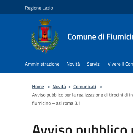
Salta al contenuto principale
Regione Lazio
Comune di Fiumici
Amministrazione
Novità
Servizi
Vivere il C
Home
>
Novità
>
Comunicati
>
Avviso pubblico per la realizzazione di tirocini di i
fiumicino – asl roma 3.1
Avviso pubblico 