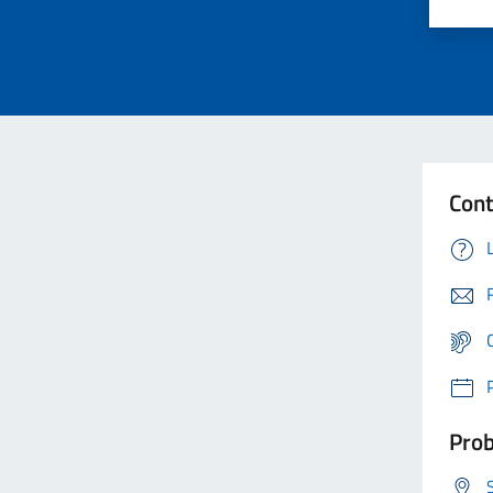
Cont
Prob