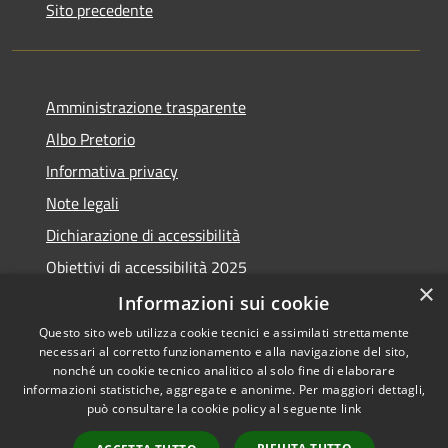
Sito precedente
Amministrazione trasparente
Albo Pretorio
Informativa privacy
Note legali
Dichiarazione di accessibilità
Obiettivi di accessibilità 2025
×
Meccanismo di feedback
Informazioni sui cookie
Questo sito web utilizza cookie tecnici e assimilati strettamente
necessari al corretto funzionamento e alla navigazione del sito,
nonché un cookie tecnico analitico al solo fine di elaborare
informazioni statistiche, aggregate e anonime. Per maggiori dettagli,
RSS
Copyright © 2026 • Comune di
può consultare la cookie policy al seguente
link
Accessibilità
Fiumicino • Powered by
Privacy
Municipium
Accesso