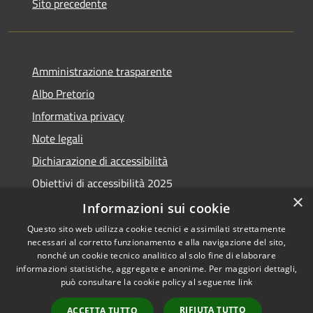
Sito precedente
Amministrazione trasparente
Albo Pretorio
Informativa privacy
Note legali
Dichiarazione di accessibilità
Obiettivi di accessibilità 2025
×
Meccanismo di feedback
Informazioni sui cookie
Questo sito web utilizza cookie tecnici e assimilati strettamente
necessari al corretto funzionamento e alla navigazione del sito,
nonché un cookie tecnico analitico al solo fine di elaborare
informazioni statistiche, aggregate e anonime. Per maggiori dettagli,
RSS
Copyright © 2026 • Comune di
può consultare la cookie policy al seguente
link
Accessibilità
Fiumicino • Powered by
Privacy
Municipium
Accesso
•
RIFIUTA TUTTO
ACCETTA TUTTO