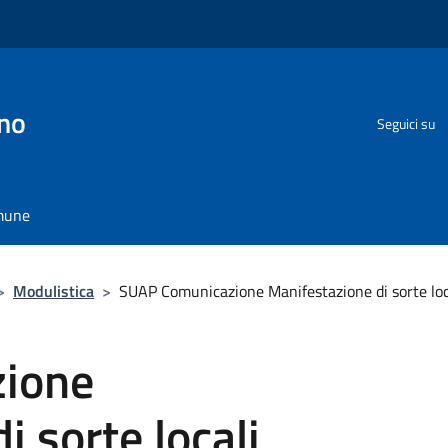
no
Seguici su
omune
>
Modulistica
>
SUAP Comunicazione Manifestazione di sorte loc
ione
 sorte locali