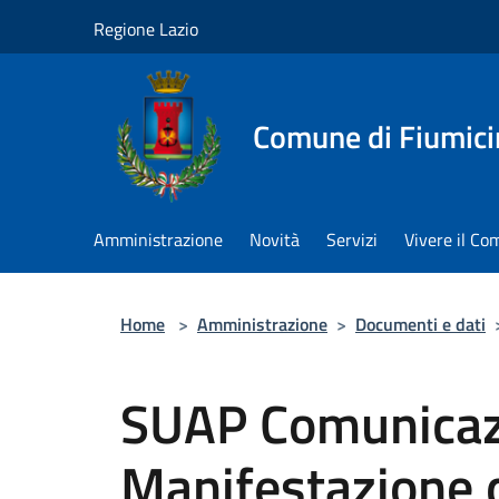
Salta al contenuto principale
Regione Lazio
Comune di Fiumici
Amministrazione
Novità
Servizi
Vivere il C
Home
>
Amministrazione
>
Documenti e dati
SUAP Comunicaz
Manifestazione di