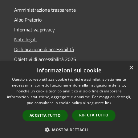
Amministrazione trasparente
Albo Pretorio
Informativa privacy
Note legali
Dichiarazione di accessibilità
Obiettivi di accessibilità 2025
×
Meccanismo di feedback
Informazioni sui cookie
Questo sito web utilizza cookie tecnici e assimilati strettamente
necessari al corretto funzionamento e alla navigazione del sito,
nonché un cookie tecnico analitico al solo fine di elaborare
informazioni statistiche, aggregate e anonime. Per maggiori dettagli,
RSS
Copyright © 2026 • Comune di
può consultare la cookie policy al seguente
link
Accessibilità
Fiumicino • Powered by
Privacy
Municipium
Accesso
•
RIFIUTA TUTTO
ACCETTA TUTTO
Cookie
redazione
Mappa del sito
MOSTRA DETTAGLI